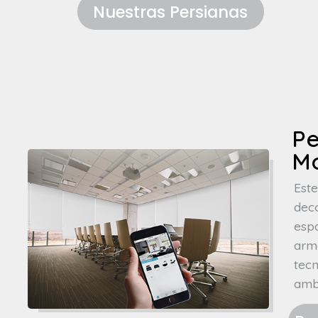
Nuestras Persianas
Pe
M
Este
dec
esp
armo
tec
amb