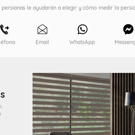
persianas le ayudarán a elegir y cómo medir la persi
léfono
Email
WhatsApp
Messen
os
e,
0