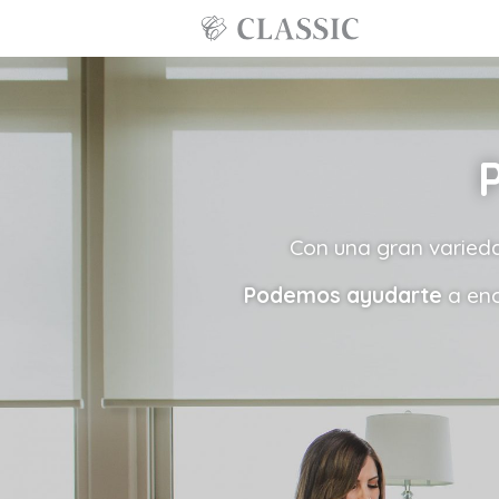
Con una gran variedad
Podemos ayudarte
a enc