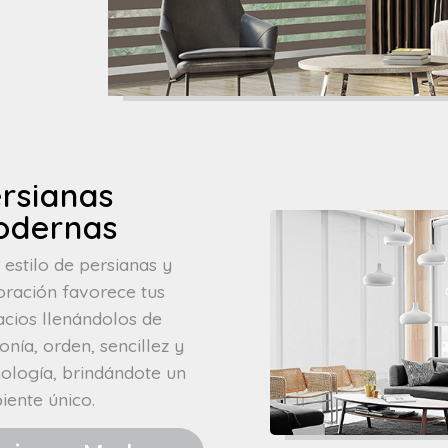
rsianas
odernas
 estilo de persianas y
oración favorece tus
acios llenándolos de
nía, orden, sencillez y
nología, brindándote un
iente único.