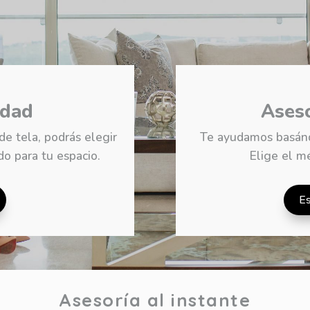
edad
Aseso
e tela, podrás elegir
Te ayudamos basánd
o para tu espacio.
Elige el m
Es
Asesoría al instante